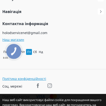
Навігація
Контактна інформація
holodservicenet@gmail.com
Наш магазин
Пн
Вт
Ср
Чт
Пт
Сб
Нд
КНОПКА
ЗВ'ЯЗКУ
Політика конфіденційності
Соц. мережі
Платіжна картка
Наш веб-сайт використовує файли cookie для покращення вашого
перегляду. Використовуючи наш веб-сайт, ви погоджуєтесь на