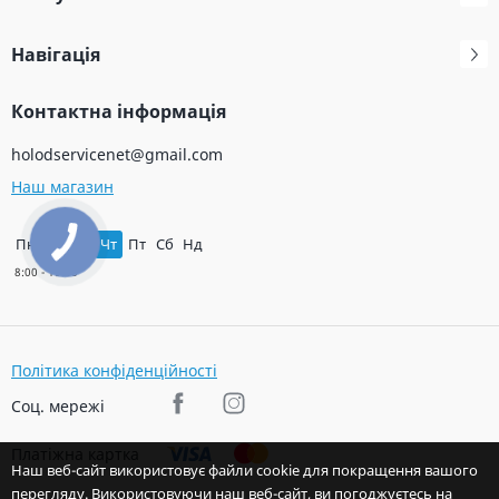
Навігація
Контактна інформація
holodservicenet@gmail.com
Наш магазин
Пн
Вт
Ср
Чт
Пт
Сб
Нд
Політика конфіденційності
Соц. мережі
Платіжна картка
Наш веб-сайт використовує файли cookie для покращення вашого
перегляду. Використовуючи наш веб-сайт, ви погоджуєтесь на