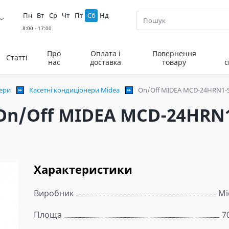
Пн
Вт
Ср
Чт
Пт
Сб
Нд
Про
Оплата і
Повернення
Статті
нас
доставка
товару
с
нери
Касетні кондиціонери Midea
On/Off MIDEA MCD-24HRN1-S
On/Off MIDEA MCD-24HRN1
Характеристики
Виробник
Mi
Площа
7