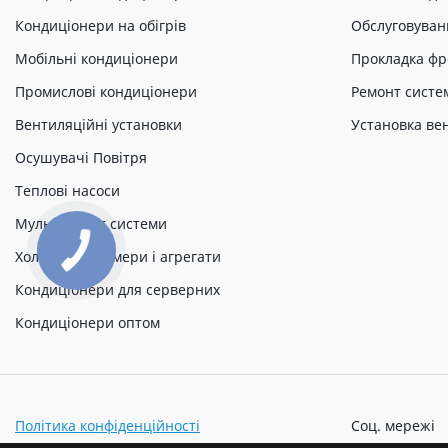
Кондиціонери на обігрів
Обслуговуван
Мобільні кондиціонери
Прокладка фр
Промислові кондиціонери
Ремонт систе
Вентиляційні установки
Установка ве
Осушувачі Повітря
Теплові насоси
Мульти спліт системи
Холодильні камери і агрегати
Кондиціонери для серверних
Кондиціонери оптом
Політика конфіденційності
Соц. мережі