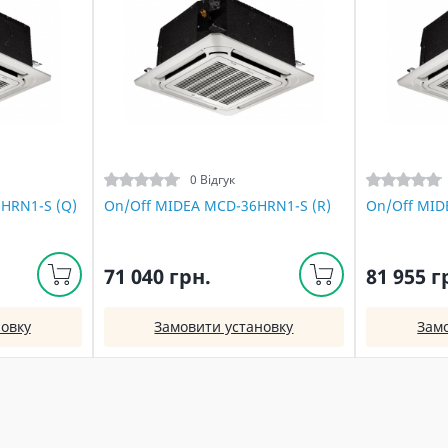
0 Відгук
HRN1-S (Q)
On/Off MIDEA MCD-36HRN1-S (R)
On/Off MID
71 040 грн.
81 955 г
овку
Замовити установку
Зам