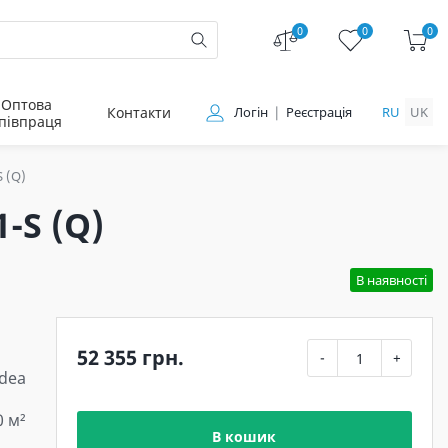
0
0
0
Оптова
Контакти
Логін
Реєстрація
RU
UK
півпраця
 (Q)
-S (Q)
В наявності
52 355 грн.
-
+
dea
0 м²
В кошик