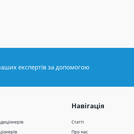
наших експертів за допомогою
Навігація
ндиціонерів
Статті
ціонерів
Про нас