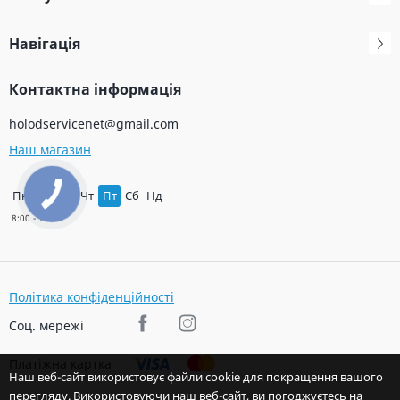
Навігація
Контактна інформація
holodservicenet@gmail.com
Наш магазин
Пн
Вт
Ср
Чт
Пт
Сб
Нд
Політика конфіденційності
Соц. мережі
Платіжна картка
Наш веб-сайт використовує файли cookie для покращення вашого
перегляду. Використовуючи наш веб-сайт, ви погоджуєтесь на