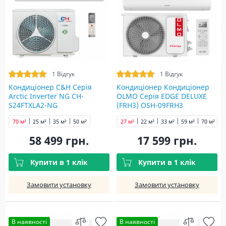
1 Відгук
1 Відгук
Кондиціонер C&H Серія
Кондиціонер Кондиціонер
Arctic Inverter NG CH-
OLMO Серія EDGE DELUXE
S24FTXLA2-NG
(FRH3) OSH-09FRH3
70 м²
25 м²
35 м²
50 м²
27 м²
22 м²
33 м²
59 м²
70 м²
58 499 грн.
17 599 грн.
Купити в 1 клік
Купити в 1 клік
Замовити установку
Замовити установку
В наявності
В наявності