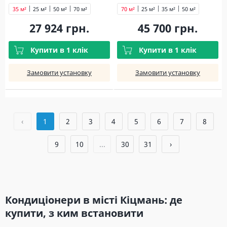
35 м²
25 м²
50 м²
70 м²
70 м²
25 м²
35 м²
50 м²
27 924 грн.
45 700 грн.
Купити в 1 клік
Купити в 1 клік
Замовити установку
Замовити установку
‹
1
2
3
4
5
6
7
8
9
10
...
30
31
›
Кондиціонери в місті Кіцмань: де
купити, з ким встановити