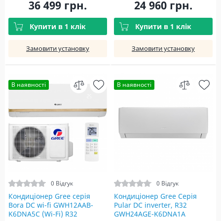
36 499 грн.
24 960 грн.
Купити в 1 клік
Купити в 1 клік
Замовити установку
Замовити установку
В наявності
В наявності
0 Відгук
0 Відгук
Кондиціонер Gree серія
Кондиціонер Gree Серія
Bora DC wi-fi GWH12AAB-
Pular DC inverter, R32
K6DNA5С (Wi-Fi) R32
GWH24AGE-K6DNA1A