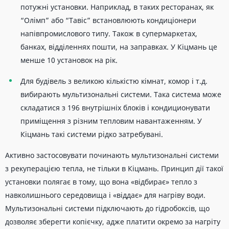
потужні установки. Наприклад, в таких ресторанах, як
“Олімп” або “Тавіс” встановлюють кондиціонери
напівпромислового типу. Також в супермаркетах,
банках, відділеннях пошти, на заправках. У Кіцмань це
менше 10 установок на рік.
Для будівель з великою кількістю кімнат, комор і т.д.
вибирають мультизональні системи. Така система може
складатися з 196 внутрішніх блоків і кондиционувати
приміщення з різним тепловим навантаженням. У
Кіцмань такі системи рідко затребувані.
Активно застосовувати починають мультизональні системи
з рекуперацією тепла, не тільки в Кіцмань. Принцип дії такої
установки полягає в тому, що вона «відбирає» тепло з
навколишнього середовища і «віддає» для нагріву води.
Мультизональні системи підключають до гідробоксів, що
дозволяє зберегти копієчку, адже платити окремо за нагріту