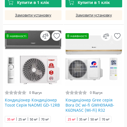
Купити в 1 клік
Купити в 1 клік
Замовити установку
Замовити установку
В наявності
В наявності
0 Відгук
0 Відгук
Кондиціонер Кондиціонер
Кондиціонер Gree серія
Tosot Серія NAOMI GD-12RB
Bora DC wi-fi GWH09AAB-
K6DNA5С (Wi-Fi) R32
35 м²
25 м²
50 м²
70 м²
25 м²
35 м²
50 м²
70 м²