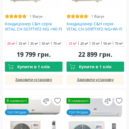
1 Відгук
1 Відгук
Кондиціонер C&H cерія
Кондиціонер C&H cерія
VITAL CH-S07FTXF2-NG +Wi-FI
VITAL CH-S09FTXF2-NG+Wi-Fi
20 м²
25 м²
35 м²
50 м²
70 м²
25 м²
20 м²
35 м²
50 м²
70 м²
19 799 грн.
22 899 грн.
Купити в 1 клік
Купити в 1 клік
Замовити установку
Замовити установку
В наявності
В наявності
ТОП ПРОДАЖ
ТОП ПРОДАЖ