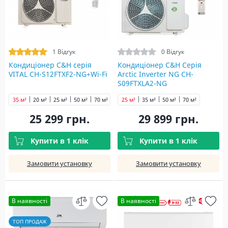
1 Відгук
0 Відгук
Кондиціонер C&H cерія
Кондиціонер C&H Серія
VITAL CH-S12FTXF2-NG+Wi-Fi
Arctic Inverter NG CH-
S09FTXLA2-NG
35 м²
20 м²
25 м²
50 м²
70 м²
25 м²
35 м²
50 м²
70 м²
25 299 грн.
29 899 грн.
Купити в 1 клік
Купити в 1 клік
Замовити установку
Замовити установку
В наявності
В наявності
ТОП ПРОДАЖ