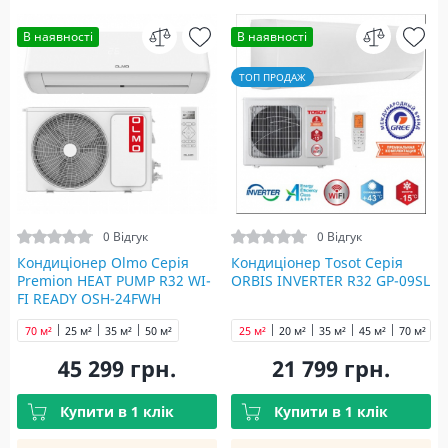
В наявності
В наявності
ТОП ПРОДАЖ
0 Відгук
0 Відгук
Кондиціонер Olmo Серія
Кондиціонер Tosot Серія
Premion HEAT PUMP R32 WI-
ORBIS INVERTER R32 GP-09SL
FI READY OSH-24FWH
70 м²
25 м²
35 м²
50 м²
25 м²
20 м²
35 м²
45 м²
70 м²
45 299 грн.
21 799 грн.
Купити в 1 клік
Купити в 1 клік