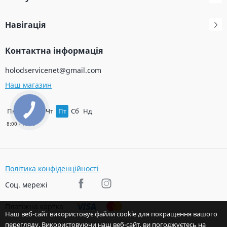
Навігація
Контактна інформація
holodservicenet@gmail.com
Наш магазин
Пн
Вт
Ср
Чт
Пт
Сб
Нд
Політика конфіденційності
Соц. мережі
Платіжна картка
Наш веб-сайт використовує файли cookie для покращення вашого
перегляду. Використовуючи наш веб-сайт, ви погоджуєтесь на